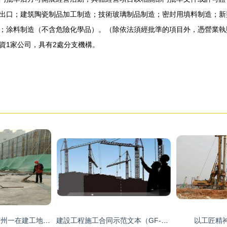
出口；建筑陶瓷制品加工制造；技術玻璃制品制造；密封用填料制造；新
；涂料制造（不含危險化學品）。（除依法須經批準的項目外，憑營業執
資1家公司，具有2處分支機構。
高空“玩花樣” 山東濱州一在建工地安全隱患令人堪憂
建設工程施工合同示范文本（GF-2017-0201）與標準施工招標文件（2007年版）第四章之核心差異分析
以工匠精