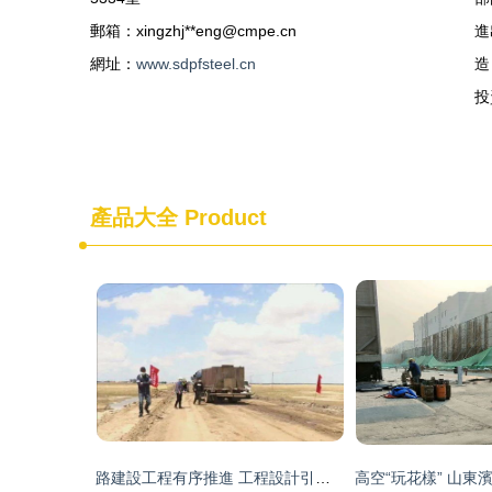
郵箱：xingzhj**
eng@cmpe.cn
進
網址：
www.sdpfsteel.cn
造
投
產品大全
Product
路建設工程有序推進 工程設計引領高質量建設新篇章