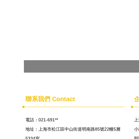
聯系我們
Contact
電話：021-691**
上
地址：上海市松江區中山街道明南路85號22幢5層
小
5334室
部