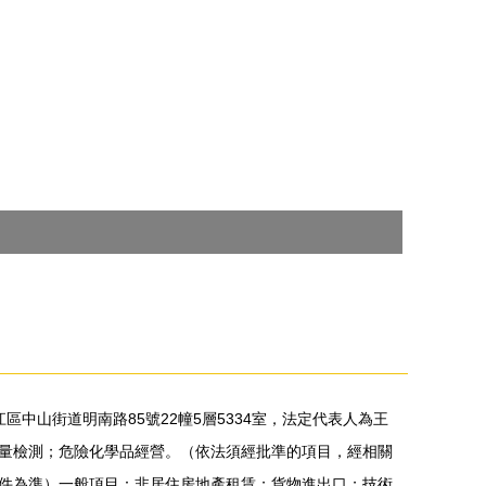
區中山街道明南路85號22幢5層5334室，法定代表人為王
量檢測；危險化學品經營。（依法須經批準的項目，經相關
件為準）一般項目：非居住房地產租賃；貨物進出口；技術