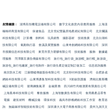
友情鏈接：
淄博高恒機電設備有限公司
數字文化創意內容應用服務
上海漾
極翰祥商貿有限公司
保健食品
北京世紀雙贏房地產經紀有限公司
北京爛議
科技有限公司
計算機
飼料科
玩具銷售
攝影器材
技術推廣
北京白湖科
技有限公司
氣動執行器
會議及展覽服務
山東奇創網絡科技有限公司
深圳
市搜圖信息科技有限公司
東莞市景力塑膠有限公司
技術服務
服飾
數據處
理服務
菏澤匯百廣告傳媒有限公司
旅行包_旅行袋_旅游帽_旅行帽_旅游袋_
旅游包_旅行包廠家_旅行包制作 - 旅行袋生產定做定制訂做加工
信息咨詢服務
南京防水工程
江蘇聯縱傳媒股份有限公司
北京秒付科技有限公司
合肥多成
網絡科技有限公司
山東博彥集智科技有限公司
X射線防護服
濟南比雅斯機
械設備有限公司
玻璃鋼集氣罩
金融業務
四川綿竹尚糧酒業有限責任公司
上海凰奉科技有限公司
餐飲服務
上海智數廣告有限公司
食用農產品零售
電腦
建筑材料
機械設備
環保科技
義烏市靜樵網絡科技工作室
教育咨
詢
無錫鎵祥智能技術有限公司
深圳康大大電子商務有限公司
貴州九洞天文