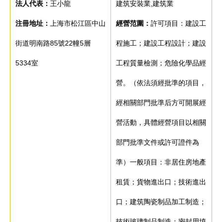
法人代表：
王小龍
建筑安裝業,建筑業
注冊地址：
上海市松江區中山
經營范圍：
許可項目：建設工
街道明南路85號22幢5層
程施工；建設工程設計；建設
5334室
工程質量檢測；危險化學品經
營。（依法須經批準的項目，
經相關部門批準后方可開展經
營活動，具體經營項目以相關
部門批準文件或許可證件為
準）一般項目：非居住房地產
租賃；貨物進出口；技術進出
口；建筑陶瓷制品加工制造；
技術玻璃制品制造；密封用填