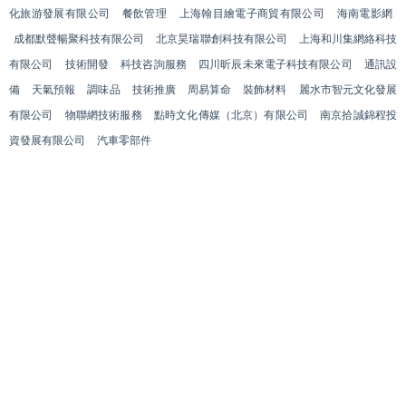
化旅游發展有限公司
餐飲管理
上海翰目繪電子商貿有限公司
海南電影網
成都默聲暢聚科技有限公司
北京昊瑞聯創科技有限公司
上海和川集網絡科技
有限公司
技術開發
科技咨詢服務
四川昕辰未來電子科技有限公司
通訊設
備
天氣預報
調味品
技術推廣
周易算命
裝飾材料
麗水市智元文化發展
有限公司
物聯網技術服務
點時文化傳媒（北京）有限公司
南京拾誠錦程投
資發展有限公司
汽車零部件