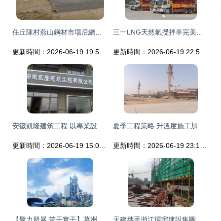
任丘陳村燕山鋼材市場后續建設工程紀實
三一LNG天然氣攪拌車完美交付，助力蘭葉建設綠色施工
更新時間：2026-06-19 19:54:48
更新時間：2026-06-19 22:54:40
安徽凱隆建筑工程 以專業設計引領建設工程未來
夏季工程策略 升溫度施工加速度，污泥處理廠蓄勢待發
更新時間：2026-06-19 15:02:19
更新時間：2026-06-19 23:16:29
【聚力發展 苦干實干】葛洲壩宜城水泥公司成功入選國家級綠色工廠
天建攜手浙江環宇建設集團,打造“碧桂園·運河宸章”標桿工程